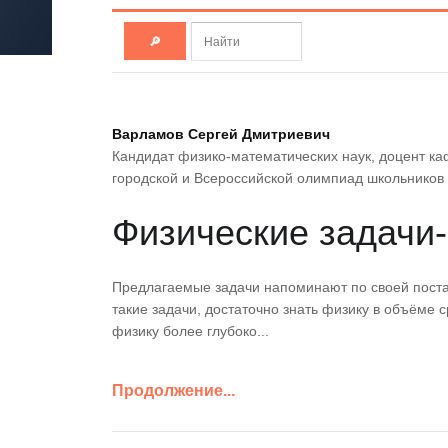
ХБМ 2022 год
2018 год
ХБМ 2023 год
2019 год
ХБМ 2024 год
2020 год
ХБМ 2025 год
2021 год
2022 год
Варламов Сергей Дмитриевич
2023 год
Кандидат физико-математических наук, доцент к
2024 год
городской и Всероссийской олимпиад школьников 
2025 год
Физические задачи-
Предлагаемые задачи напоминают по своей поста
такие задачи, достаточно знать физику в объёме 
физику более глубоко...
Продолжение...