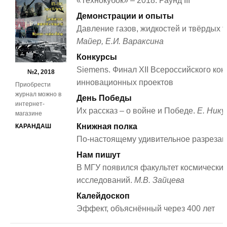
«Технокубок» – 2018. Раунд III
Демонстрации и опыты
Давление газов, жидкостей и твёрдых т
Майер, Е.И. Вараксина
Конкурсы
Siemens. Финал XII Всероссийского кон
№2, 2018
инновационных проектов
Приобрести
журнал можно в
День Победы
интернет-
Их рассказ – о войне и Победе.
Е. Нику
магазине
Книжная полка
КАРАНДАШ
По-настоящему удивительное разрезан
Нам пишут
В МГУ появился факультет космически
исследований.
М.В. Зайцева
Калейдоскоп
Эффект, объяснённый через 400 лет