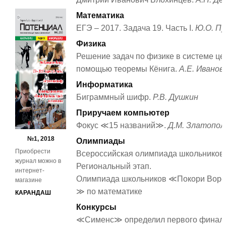
Математика
ЕГЭ – 2017. Задача 19. Часть I.
Ю.О. Пу
Физика
Решение задач по физике в системе це
помощью теоремы Кёнига.
А.Е. Иванов
Информатика
Биграммный шифр.
Р.В. Душкин
Приручаем компьютер
Фокус ≪15 названий≫.
Д.М. Златопол
№1, 2018
Олимпиады
Приобрести
Всероссийская олимпиада школьников 
журнал можно в
Региональный этап.
интернет-
Олимпиада школьников ≪Покори Воро
магазине
≫ по математике
КАРАНДАШ
Конкурсы
≪Сименс≫ определил первого финали