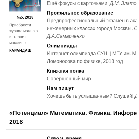
Ещё фокусы с карточками.
Д.М. Злато
Профильное образование
№5, 2018
Предпрофессиональный экзамен в ака
Приобрести
инженерных классах города Москвы.
С
журнал можно в
Д.А.Самарченко
интернет-
магазине
Олимпиады
КАРАНДАШ
Интернет-олимпиада СУНЦ МГУ им. М. 
Ломоносова по физике, 2018 год
Книжная полка
Совершенный мир
Нам пишут
Хочешь быть услышанным? Слушай!
Д
«Потенциал» Математика. Физика. Информ
2018
Сквозь время