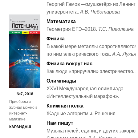
Георгий Гамов –«мушкетёр» из Ленинг
университета.
А.В. Чеботарёва
Математика
Геометрия ЕГЭ–2018.
Т.С. Пиголкина
Физика
В какой мере металлы сопротивляются
по ним электрического тока.
А.А. Лукья
Физика вокруг нас
Как люди «приручали» электричество.
Олимпиады
XXVI Международная олимпиада
№7, 2018
«Интеллектуальный марафон».
Приобрести
Книжная полка
журнал можно в
Жадные алгоритмы. Решения
интернет-
магазине
Нам пишут
КАРАНДАШ
Музыка нулей, единиц и других закорючек