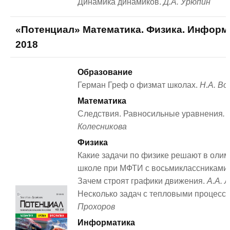
Динамика динамиков.
Д.А. Урюпин
«Потенциал» Математика. Физика. Информ
2018
Образование
Герман Греф о физмат школах.
Н.А. Во
Математика
Следствия. Равносильные уравнения
. 
Колесникова
Физика
Какие задачи по физике решают в оли
школе при МФТИ с восьмиклассниками?
Зачем строят графики движения.
А.А. 
Несколько задач с тепловыми процесс
Прохоров
Информатика