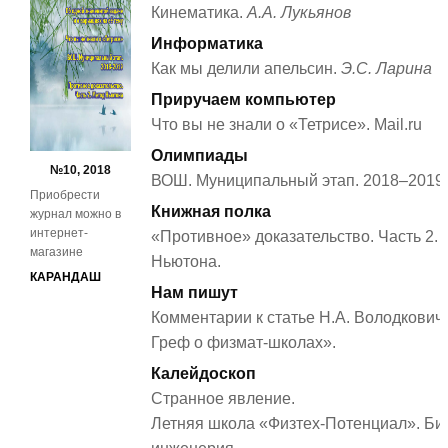
Кинематика.
А.А. Лукьянов
Информатика
Как мы делили апельсин.
Э.С. Ларина
Приручаем компьютер
Что вы не знали о «Тетрисе». Mail.ru
Олимпиады
№10, 2018
ВОШ. Муниципальный этап. 2018–2019.
Приобрести
Книжная полка
журнал можно в
интернет-
«Противное» доказательство. Часть 2.
магазине
Ньютона.
КАРАНДАШ
Нам пишут
Комментарии к статье Н.А. Володкови
Греф о физмат-школах».
Калейдоскоп
Странное явление.
Летняя школа «Физтех-Потенциал». Би