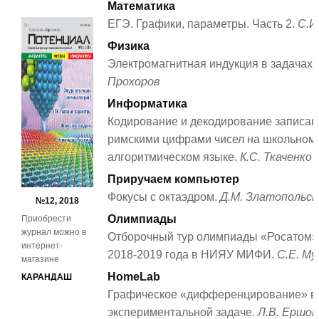
Математика
ЕГЭ. Графики, параметры. Часть 2.
С.И
Физика
Электромагнитная индукция в задачах. 
Прохоров
Информатика
Кодирование и декодирование записа
римскими цифрами чисел на школьном
алгоритмическом языке.
К.С. Ткаченко
Приручаем компьютер
Фокусы с октаэдром.
Д.М. Златопольск
№12, 2018
Олимпиады
Приобрести
журнал можно в
Отборочный тур олимпиады «Росатом»
интернет-
2018-2019 года в НИЯУ МИФИ.
С.Е. Му
магазине
HomeLab
КАРАНДАШ
Графическое «дифференцирование» в 
экспериментальной задаче.
Л.В. Ершов