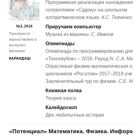
Программная реализация нахождения
головоломки «Судоку» на школьном
алгоритмическом языке.
К.С. Ткаченко
№3, 2018
Приручаем компьютер
Приобрести
Музыка из машины.
С. Иванов
журнал можно в
Олимпиады
интернет-
Олимпиада по программированию для 
магазине
«Технокубок» – 2018. Раунд IV.
С.А. Ма
КАРАНДАШ
Отраслевая физико-математическая о
школьников «Росатом» 2017–2018 учебн
Заключительный тур по физике.
С.Е. М
Книжная полка
Теория хаоса
Калейдоскоп
Две любопытные истории
«Потенциал» Математика. Физика. Информ