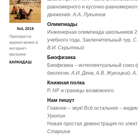
равномерного и кусочно-равномерного
движения.
А.А. Лукьянов
Олимпиады
№4, 2018
Инженерная олимпиада школьников 20
Приобрести
учебного года. Заключительный тур.
С.
журнал можно в
В.И. Скрытный
интернет-
магазине
Биофизика
КАРАНДАШ
Биофизика – интеллектуальный союз ф
биологии.
А.И. Деев, А.В. Жукоцкий, А.
Книжная полка
P, NP и границы возможного
Нам пишут
Главное – звук! Всё остальное – видим
Урюпин
Новая простая демонстрация по электр
Старшов