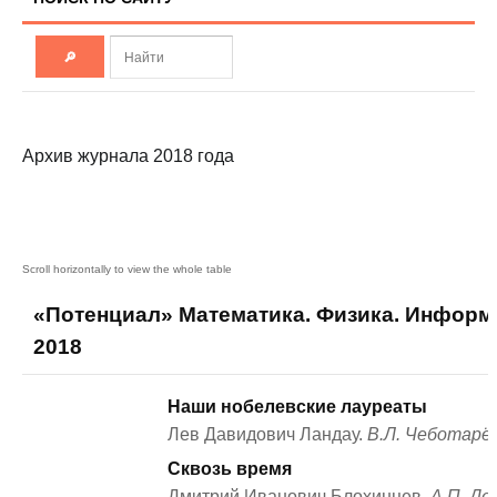
Архив журнала 2018 года
«Потенциал» Математика. Физика. Информ
2018
Наши нобелевские лауреаты
Лев Давидович Ландау.
В.Л. Чеботарё
Сквозь время
Дмитрий Иванович Блохинцев.
А.П. Де