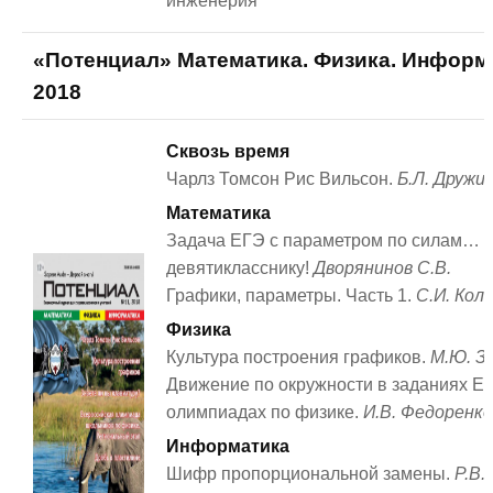
инженерия
«Потенциал» Математика. Физика. Информ
2018
Сквозь время
Чарлз Томсон Рис Вильсон.
Б.Л. Дружи
Математика
Задача ЕГЭ с параметром по силам…
девятикласснику!
Дворянинов С.В.
Графики, параметры. Часть 1.
С.И. Кол
Физика
Культура построения графиков.
М.Ю. З
Движение по окружности в заданиях Е
олимпиадах по физике.
И.В. Федоренко
Информатика
Шифр пропорциональной замены.
Р.В.