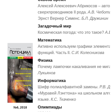
Алексей Алексеевич Абрикосов – автор
сверхпроводников II рода.
А.В. Чебота
Эрнст Вернер Сименс.
Б.Л. Дружинин
Загадочный мир
Космическая погода: что это такое?
А.В
Математика
Активно используем графики элемент
функций. Часть II.
С.И. Колесникова
Физика
Почему лампочки накаливания не миг
Лукьянов
Информатика
Шифр полиалфавитной замены.
Р.В. Д
«Муравей Лэнгтона» на школьном алг
языке.
К.С. Ткаченко
Олимпиады
№6, 2018