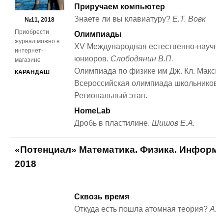
Приручаем компьютер
Знаете ли вы клавиатуру?
Е.Т. Вовк
№11, 2018
Приобрести
Олимпиады
журнал можно в
XV Международная естественно-научн
интернет-
юниоров.
Слободянин В.П.
магазине
Олимпиада по физике им Дж. Кл. Максв
КАРАНДАШ
Всероссийская олимпиада школьников 
Региональный этап.
HomeLab
Дробь в пластилине.
Шишов Е.А.
«Потенциал» Математика. Физика. Информ
2018
Сквозь время
Откуда есть пошла атомная теория?
А.