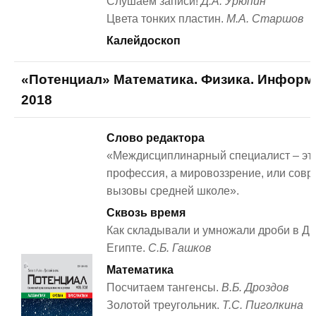
Слушаем записи!
Д.А. Урюпин
Цвета тонких пластин.
М.А. Старшов
Калейдоскоп
«Потенциал» Математика. Физика. Информ
2018
Слово редактора
«Междисциплинарный специалист – эт
профессия, а мировоззрение, или сов
вызовы средней школе».
Сквозь время
Как складывали и умножали дроби в Д
Египте.
С.Б. Гашков
Математика
Посчитаем тангенсы.
В.Б. Дроздов
Золотой треугольник.
Т.С. Пиголкина