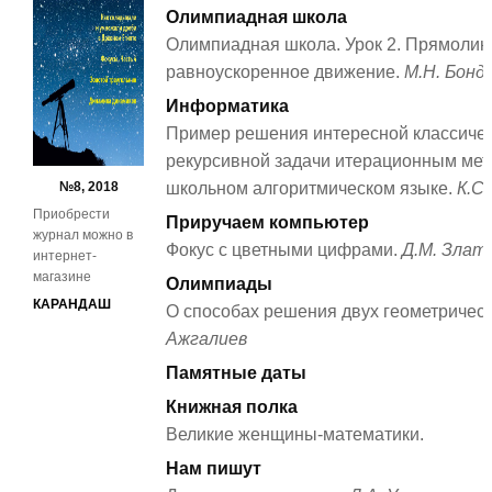
Олимпиадная школа
Олимпиадная школа. Урок 2. Прямоли
равноускоренное движение.
М.Н. Бонд
Информатика
Пример решения интересной классиче
рекурсивной задачи итерационным мет
№8, 2018
школьном алгоритмическом языке.
К.С.
Приобрести
Приручаем компьютер
журнал можно в
Фокус с цветными цифрами.
Д.М. Злат
интернет-
магазине
Олимпиады
КАРАНДАШ
О способах решения двух геометрическ
Ажгалиев
Памятные даты
Книжная полка
Великие женщины-математики.
Нам пишут