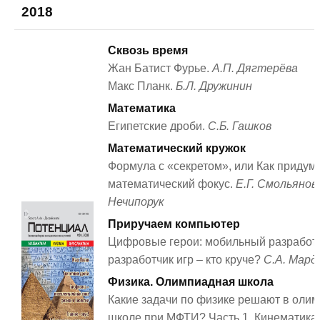
2018
Сквозь время
Жан Батист Фурье.
А.П. Дягтерёва
Макс Планк.
Б.Л. Дружинин
Математика
Египетские дроби.
С.Б. Гашков
Математический кружок
Формула с «секретом», или Как придум
математический фокус.
Е.Г. Смольянов
Нечипорук
Приручаем компьютер
Цифровые герои: мобильный разработ
разработчик игр – кто круче?
С.А. Мард
Физика. Олимпиадная школа
Какие задачи по физике решают в оли
школе при МФТИ? Часть 1. Кинематика