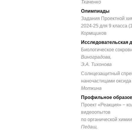
Ткаченко
Олимпиады
Задания Проектной х
2024-25 для 9 класса (1
Кормщико
в
Исследовательская 
Биологическое сокров
Виноградова,
Э.А. Тихонова
Солнцезащитный спрей
наночастицами оксида 
Моткина
Профильное образо
Проект «Реакция» − к
видеоопытов
по органической химии
Педаш,