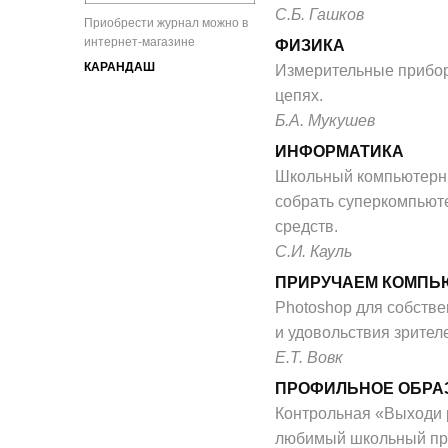
С.Б. Гашков
Приобрести журнал можно в
интернет-магазине
ФИЗИКА
КАРАНДАШ
Измерительные прибор
цепях.
Б.А. Мукушев
ИНФОРМАТИКА
Школьный компьютерны
собрать суперкомпьют
средств.
С.И. Кауль
ПРИРУЧАЕМ КОМПЬ
Photoshop для собстве
и удовольствия зрителе
Е.Т. Вовк
ПРОФИЛЬНОЕ ОБРА
Контрольная «Выходи 
любимый школьный пр