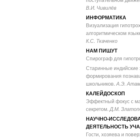
поступательном движе
В.И. Чивилёв
ИНФОРМАТИКА
Визуализация гипотро
алгоритмическом язык
К.С. Ткаченко
НАМ ПИШУТ
Спирограф для гипотр
Старинные индийские з
формирования познава
школьников.
А.Э. Ата
КАЛЕЙДОСКОП
Эффектный фокус с м
секретом.
Д.М. Златоп
НАУЧНО-ИССЛЕДОВ
ДЕЯТЕЛЬНОСТЬ УЧ
Гости, хозяева и пове