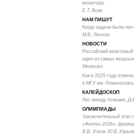
монитора.
Е.Т. Вовк
НАМ ПИШУТ
Когда задачи были лег
М.В. Леонов
НОВОСТИ
Российский квантовый
один из самых мощных
Мелешко
Как в 2025 году отмеч
в МГУ им. Ломоносова
КАЛЕЙДОСКОП
Лес между точками.
Д.
ОЛИМПИАДЫ
Заключительный этап
«Физтех-2026», физика,
В.В. Усков, Ю.В. Юрье