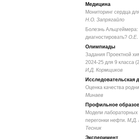
Медицина
Мониторинг сердца дл
Н.О. Запрягайло
Болезнь Альцгеймера: 
диагностировать?
О.Е.
Олимпиады
Задания Проектной х
2024-25 для 9 класса (2
И.Д. Кормщиков
Исследовательская 
Оценка качества родн
Минаев
Профильное образо
Модели лабораторных 
перегонки нефти.
М.Д.
Тесник
Эксперимент