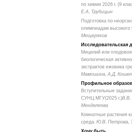
по химии 2026 г. (9 клас
Е.А. Трубицын
Подготовка по неорган
олимпиадам высокого 
Мещеряков
Исследовательская 
Мицелий или плодовое 
биологическая активно
экстрактов ежовика гр
Мамошина, А.Д. Кошел
Профильное образо
Вступительные задания
СУНЦ МГУ(2025 г.)
В.В.
Менделеева
Комнатные растения к
среда.
Ю.В. Петрова, 
Хочу быть