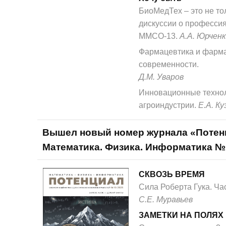
БиоМедТех – это не то
дискуссии о профессия
ММСО-13.
А.А. Юрчен
Фармацевтика и фарма
современности.
Д.М. Уваров
Инновационные технол
агроиндустрии.
Е.А. К
Вышел новый номер журнала «Потен
Математика. Физика. Информатика №
СКВОЗЬ ВРЕМЯ
Сила Роберта Гука. Час
С.Е. Муравьев
ЗАМЕТКИ НА ПОЛЯХ