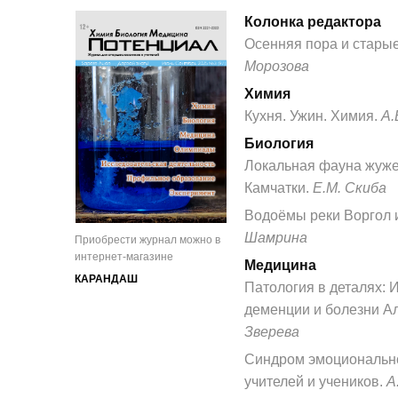
Колонка редактора
Осенняя пора и стары
Морозова
Химия
Кухня. Ужин. Химия.
А.
Биология
Локальная фауна жуже
Камчатки.
Е.М. Скиба
Водоёмы реки Воргол и
Шамрина
Приобрести журнал можно в
интернет-магазине
Медицина
КАРАНДАШ
Патология в деталях:
деменции и болезни А
Зверева
Синдром эмоционально
учителей и учеников.
А