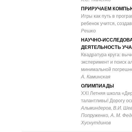
ПРИРУЧАЕМ КОМПЬ
Игры как путь в прогр
ребенок учится, создав
Решко
НАУЧНО-ИССЛЕДОВ
ДЕЯТЕЛЬНОСТЬ УЧ
Квадратура круга: вы
эксперимент и поиск а
минимальной погрешн
А. Каминская
ОЛИМПИАДЫ
XXI Летняя школа «Де
талантливы! Дорогу ос
Альминдеров, В.И. Шев
Попруженко, А. М. Фед
Хуснутдинов