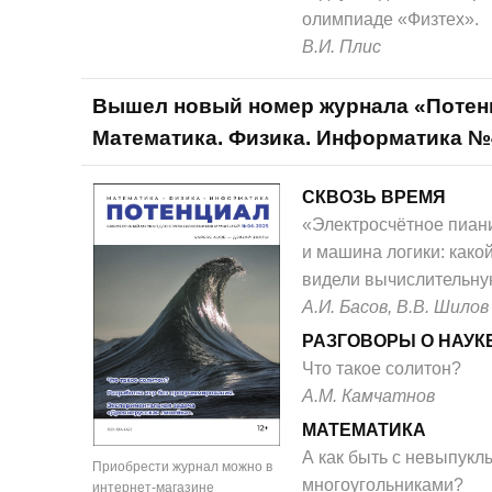
олимпиаде «Физтех».
В.И. Плис
Вышел новый номер журнала «Потен
Математика. Физика. Информатика №
СКВОЗЬ ВРЕМЯ
«Электросчётное пиан
и машина логики: како
видели вычислительную
А.И. Басов, В.В. Шилов
РАЗГОВОРЫ О НАУК
Что такое солитон?
А.М. Камчатнов
МАТЕМАТИКА
А как быть с невыпук
Приобрести журнал можно в
многоугольниками?
интернет-магазине