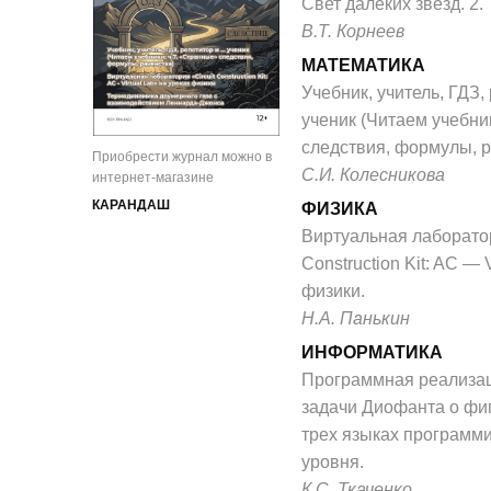
Свет далеких звезд. 2.
В.Т. Корнеев
МАТЕМАТИКА
Учебник, учитель, ГДЗ, р
ученик (Читаем учебни
следствия, формулы, р
Приобрести журнал можно в
С.И. Колесникова
интернет-магазине
КАРАНДАШ
ФИЗИКА
Виртуальная лаборатор
Construction Kit: AC — 
физики.
Н.А. Панькин
ИНФОРМАТИКА
Программная реализа
задачи Диофанта о фи
трех языках программ
уровня.
К.С. Ткаченко