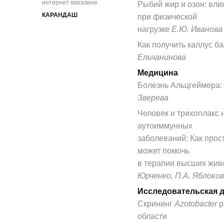
интернет-магазине
Рыбий жир и озон: вли
КАРАНДАШ
при физической
нагрузке
Е.Ю. Иванова
Как получить каллус б
Ельчанинова
Медицина
Болезнь Альцгеймера: 
Зверева
Человек и трихоплакс 
аутоиммунных
заболеваний: Как про
может помочь
в терапии высших жи
Юрченко, П.А. Яблоков
Исследовательская 
Скрининг
Azotobacter
р
области