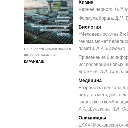
Химия
Чернее чёрного.
Н.И. 
Формула борща.
Д.Н. 
Биология
«Человек лоскутный»: 
генома может перепис
памяти.
А.А. Юрченко
Приобрести журнал можно в
интернет-магазине
Применение биоинфор
КАРАНДАШ
исследовании новых 
дрожжей.
А.А. Степан
Медицина
Разработка сенсора дл
вирусов методом спек
гигантского комбинаци
А.А. Шульгина, Л.А. О
Олимпиады
LXXXI Московская оли