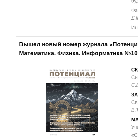
бу
Фа
Д.
Ин
Вышел новый номер журнала «Потенци
Математика. Физика. Информатика №10
СК
Си
С.
ЗА
Св
В.
М
Уче
«С