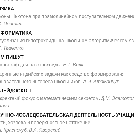
ИЗИКА
коны Ньютона при прямолинейном поступательном движен
И. Чивилёв
НФОРМАТИКА
зуализация гипотрохоиды на школьном алгоритмическом яз
С. Ткаченко
АМ ПИШУТ
ирограф для гипотрохоиды.
Е.Т. Вовк
аринные индийские задачи как средство формирования
знавательного интереса школьников.
А.Э. Атаманчук
АЛЕЙДОСКОП
фектный фокус с математическим секретом.
Д.М. Златопол
шин
УЧНО-ИССЛЕДОВАТЕЛЬСКАЯ ДЕЯТЕЛЬНОСТЬ УЧАЩ
сти, хозяева и поверхностное натяжение.
А. Красночуб, В.А. Яворский