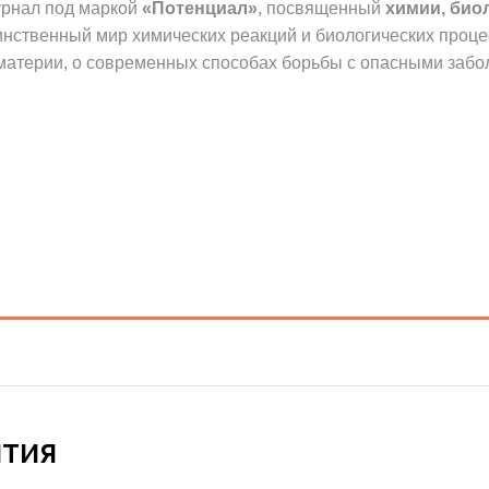
урнал под маркой
«Потенциал»
, посвященный
химии, био
аинственный мир химических реакций и биологических проце
 материи, о современных способах борьбы с опасными заб
ЫТИЯ