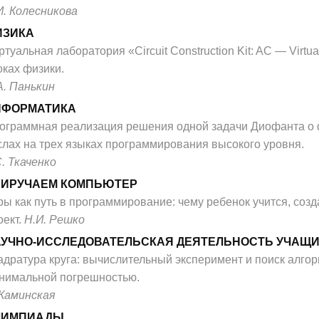
И. Колесникова
ИЗИКА
ртуальная лаборатория «Circuit Construction Kit: AC — Virtua
оках физики.
А. Панькин
НФОРМАТИКА
ограммная реализация решения одной задачи Диофанта о
слах на трех языках программирования высокого уровня.
С. Ткаченко
РИРУЧАЕМ КОМПЬЮТЕР
ры как путь в программирование: чему ребенок учится, соз
оект.
Н.И. Решко
УЧНО-ИССЛЕДОВАТЕЛЬСКАЯ ДЕЯТЕЛЬНОСТЬ УЧАЩ
адратура круга: вычислительный эксперимент и поиск алгор
нимальной погрешностью.
 Каминская
ЛИМПИАДЫ