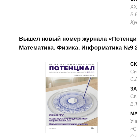
XX
В.
Ху
Вышел новый номер журнала «Потенци
Математика. Физика. Информатика №9 
СК
Си
С.
ЗА
Св
В.
М
Уче
«С
С.