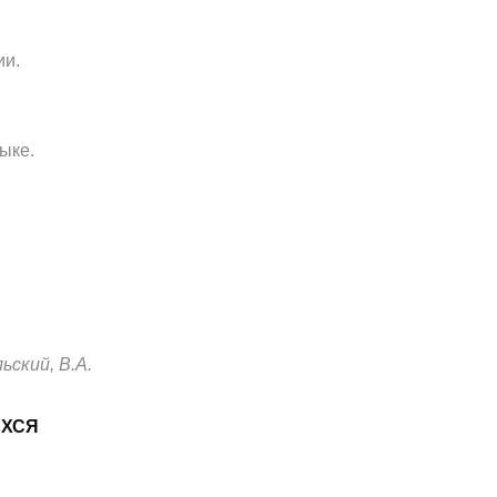
ии.
ыке.
ьский, В.А.
ИХСЯ