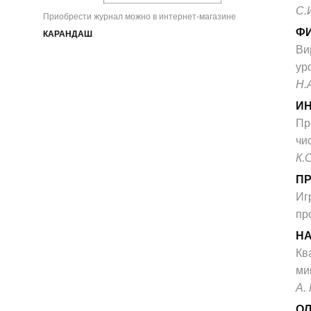
С.
Приобрести журнал можно в интернет-магазине
Ф
КАРАНДАШ
Ви
ур
Н.
И
Пр
чи
К.
П
Иг
пр
НА
Кв
ми
А.
О