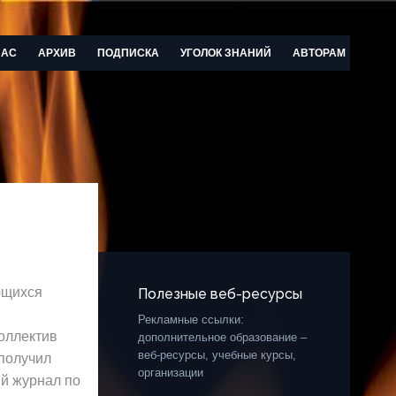
НАС
АРХИВ
ПОДПИСКА
УГОЛОК ЗНАНИЙ
АВТОРАМ
ющихся
Полезные веб-ресурсы
Рекламные ссылки:
коллектив
дополнительное образование –
веб-ресурсы, учебные курсы,
 получил
организации
й журнал по