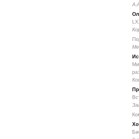
А.
Ол
LX
Ко
По
Ме
Ис
Ми
ра
Ко
Пр
Вс
За
Ко
Хо
Би