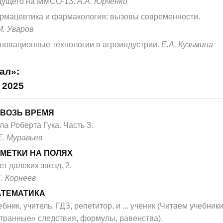
дущего на ММСО-13.
А.А. Юрченко
рмацевтика и фармакология: вызовы современности.
М. Уваров
новационные технологии в агроиндустрии.
Е.А. Кузьмина
ал»:
 2025
ВОЗЬ ВРЕМЯ
ла Роберта Гука. Часть 3.
Е. Муравьев
МЕТКИ НА ПОЛЯХ
ет далеких звезд. 2.
Т. Корнеев
АТЕМАТИКА
бник, учитель, ГДЗ, репетитор, и ... ученик (Читаем учебники:
транные» следствия, формулы, равенства).