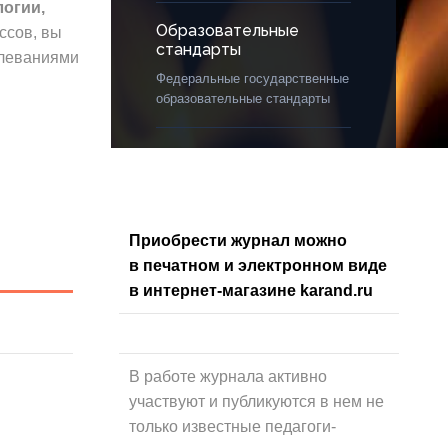
логии,
Образовательные
ссов, вы
стандарты
олеваниями
Федеральные государственные
образовательные стандарты
Приобрести журнал можно
в печатном и электронном виде
в интернет-магазине karand.ru
В работе журнала активно
участвуют и публикуются в нем не
только известные педагоги-