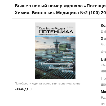
Вышел новый номер журнала «Потенци
Химия. Биология. Медицина №2 (100) 2
Ко
Вм
Хи
Че
Фо
Би
«Ч
на
Пр
Приобрести журнал можно в интернет-магазине
др
КАРАНДАШ
Ме
Ра
ги