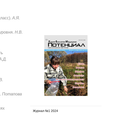
ласс).
А.Я.
 уровня.
Н.В.
ть
А.Д.
В.
В. Потапова
иях
Журнал №1 2024