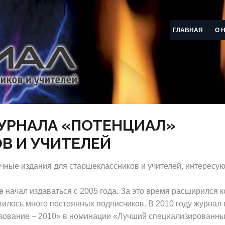
ГЛАВНАЯ
О 
УРНАЛА «ПОТЕНЦИАЛ»
В И УЧИТЕЛЕЙ
чные издания для старшеклассников и учителей, интересу
е
начал издаваться с 2005 года. За это время расширился 
вилось много постоянных подписчиков. В 2010 году журнал
зование – 2010» в номинации «Лучший специализированны