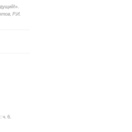
дущий!».
тов, Р.И.
 ч. 6.