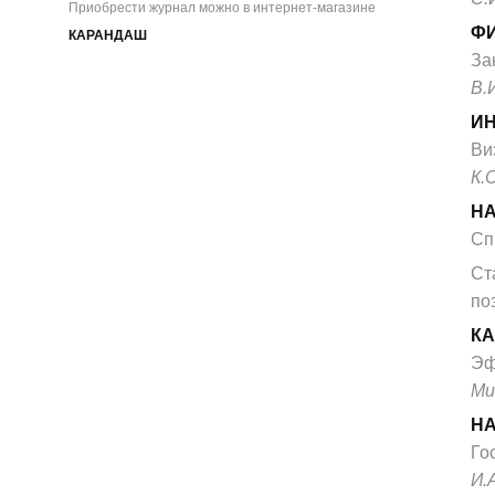
Приобрести журнал можно в интернет-магазине
Ф
КАРАНДАШ
За
В.
И
Ви
К.
Н
Сп
Ст
по
К
Эф
Ми
НА
Го
И.