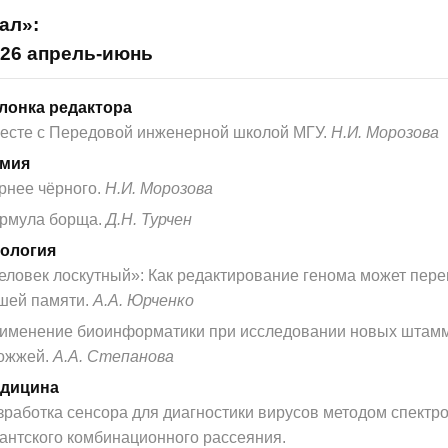
ал»:
026 апрель-июнь
лонка редактора
есте с Передовой инженерной школой МГУ.
Н.И. Морозова
мия
рнее чёрного.
Н.И. Морозова
рмула борща.
Д.Н. Турчен
ология
еловек лоскутный»: Как редактирование генома может пере
шей памяти.
А.А. Юрченко
именение биоинформатики при исследовании новых штам
ожжей.
А.А. Степанова
дицина
зработка сенсора для диагностики вирусов методом спектр
гантского комбинационного рассеяния.