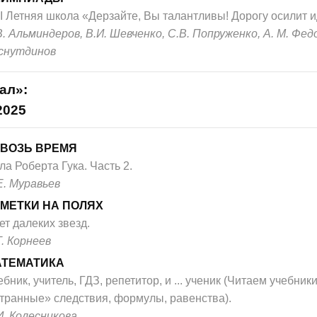
I Летняя школа «Дерзайте, Вы талантливы! Дорогу осилит и
В. Альминдеров, В.И. Шевченко, С.В. Попруженко, А. М. Федо
снутдинов
ал»:
2025
ВОЗЬ ВРЕМЯ
ла Роберта Гука. Часть 2.
Е. Муравьев
МЕТКИ НА ПОЛЯХ
ет далеких звезд.
Т. Корнеев
АТЕМАТИКА
бник, учитель, ГДЗ, репетитор, и ... ученик (Читаем учебники:
транные» следствия, формулы, равенства).
И. Колесникова