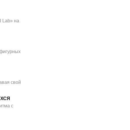
l Lab» на
 фигурных
давая свой
ИХСЯ
итма с