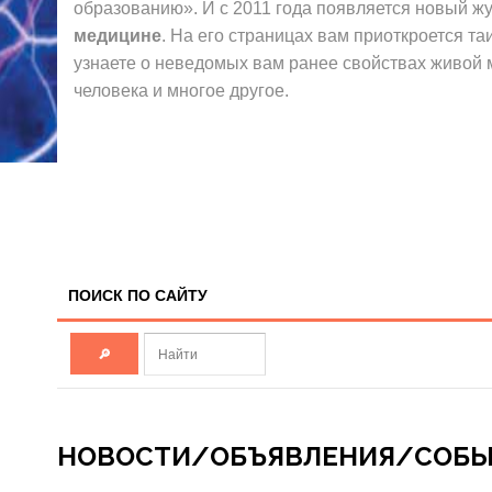
ХБМ 2022 год
образованию». И с 2011 года появляется новый ж
2018 год
медицине
ХБМ 2023 год
. На его страницах вам приоткроется т
2019 год
узнаете о неведомых вам ранее свойствах живой
ХБМ 2024 год
2020 год
человека и многое другое.
ХБМ 2025 год
2021 год
2022 год
2023 год
2024 год
2025 год
ПОИСК ПО САЙТУ
НОВОСТИ/ОБЪЯВЛЕНИЯ/СОБ