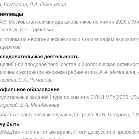
А. Шульгина, Л.А. Осминкина
импиады
XXI Московская олимпиада школьников по химии 2026 г. (9 к
рнейчук, Е.А. Трубицын
дготовка по неорганической химии к олимпиадам высокого
щеряков
следовательская деятельность
целий или плодовое тело: состав и биологическая активнос
зличных экстрактов ежовика гребенчатого.
А.А. Мамошина, 
шелева, С.А. Романова
офильное образование
тупительные задания I тура по химии в СУНЦ МГУ(2025 г.)
В.
горский, Е.А. Менделеева
мнатные растения как обучающая среда.
Ю.В. Петрова, Т.
чу быть
оМедТех – это не только врачи. Итоги дискуссии о професс